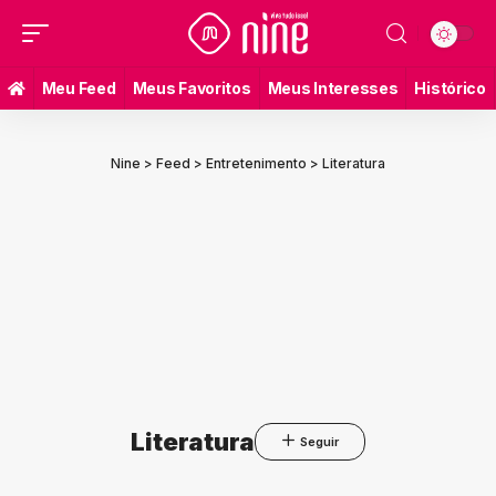
Meu Feed
Meus Favoritos
Meus Interesses
Histórico
Nine
>
Feed
>
Entretenimento
>
Literatura
Literatura