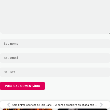
Com última aparição de Eric Dane, 3ª temporada de ‘Euphoria’ ganha novo trailer – Rolling Stone Brasil
A banda brasileira anistiada pelo governo 50 anos após ditadura censurar disco