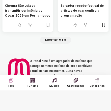
Cinema São Luiz vai
Salvador recebe festival de
transmitir cerimônia do
artistas de rua; confira a
Oscar 2026 em Pernambuco
programação
MOSTRE MAIS
O Portal Nine é um agregador de notícias que
carrega somente notícias de sites confiáveis
e tradicionais na internet. Curta novas
histórias e experiências de música, turismo e
gastronomia.
Feed
Turismo
Música
Gastronomia
Categorias
Seus Interesses
Sobre o Nine
Meu Feed
Adverts
Our Jobs
Meus Interesses
Term of Use
Histórico