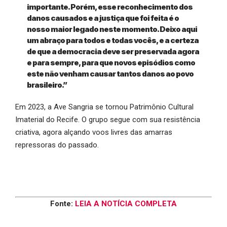
importante. Porém, esse reconhecimento dos
danos causados e a justiça que foi feita é o
nosso maior legado neste momento. Deixo aqui
um abraço para todos e todas vocês, e a certeza
de que a democracia deve ser preservada agora
e para sempre, para que novos episódios como
este não venham causar tantos danos ao povo
brasileiro.”
Em 2023, a Ave Sangria se tornou Patrimônio Cultural
Imaterial do Recife. O grupo segue com sua resistência
criativa, agora alçando voos livres das amarras
repressoras do passado.
Fonte:
LEIA A NOTÍCIA COMPLETA