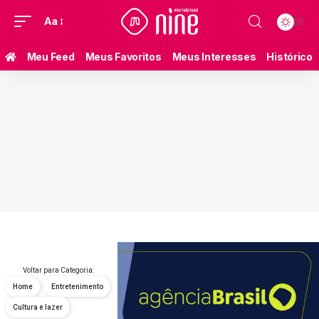
Aa
Meu Feed
Meus Favoritos
Meus Interesses
Histórico
Voltar para Categoria:
Home
Entretenimento
Cultura e lazer