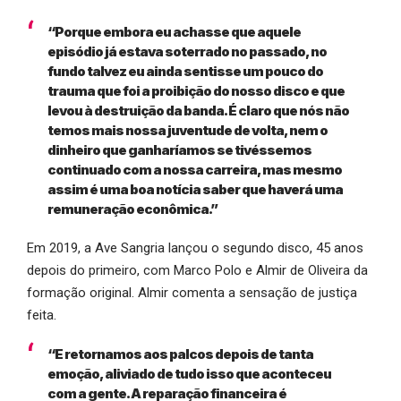
“Porque embora eu achasse que aquele
episódio já estava soterrado no passado, no
fundo talvez eu ainda sentisse um pouco do
trauma que foi a proibição do nosso disco e que
levou à destruição da banda. É claro que nós não
temos mais nossa juventude de volta, nem o
dinheiro que ganharíamos se tivéssemos
continuado com a nossa carreira, mas mesmo
assim é uma boa notícia saber que haverá uma
remuneração econômica.”
Em 2019, a Ave Sangria lançou o segundo disco, 45 anos
depois do primeiro, com Marco Polo e Almir de Oliveira da
formação original. Almir comenta a sensação de justiça
feita.
“E retornamos aos palcos depois de tanta
emoção, aliviado de tudo isso que aconteceu
com a gente. A reparação financeira é