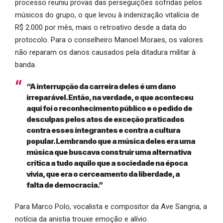
processo reuniu provas das perseguições sofridas pelos
músicos do grupo, o que levou à indenização vitalícia de
R$ 2.000 por mês, mais o retroativo desde a data do
protocolo. Para o conselheiro Manoel Moraes, os valores
não reparam os danos causados pela ditadura militar à
banda.
“A interrupção da carreira deles é um dano
irreparável. Então, na verdade, o que aconteceu
aqui foi o reconhecimento público e o pedido de
desculpas pelos atos de exceção praticados
contra esses integrantes e contra a cultura
popular. Lembrando que a música deles era uma
música que buscava construir uma alternativa
crítica a tudo aquilo que a sociedade na época
vivia, que era o cerceamento da liberdade, a
falta de democracia.”
Para Marco Polo, vocalista e compositor da Ave Sangria, a
notícia da anistia trouxe emoção e alívio.