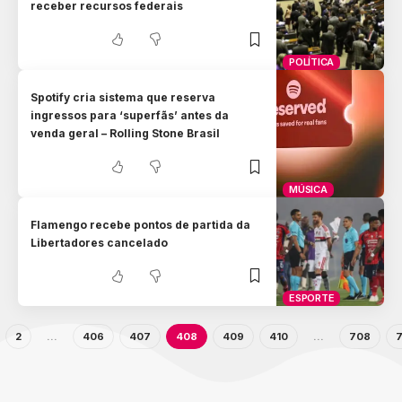
receber recursos federais
POLÍTICA
Spotify cria sistema que reserva
ingressos para ‘superfãs’ antes da
venda geral – Rolling Stone Brasil
MÚSICA
Flamengo recebe pontos de partida da
Libertadores cancelado
ESPORTE
2
…
406
407
408
409
410
…
708