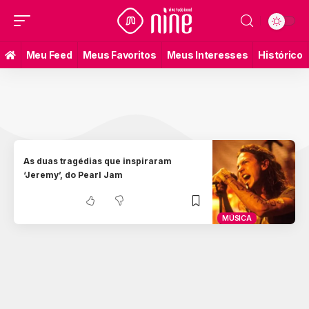
Meu Feed
Meus Favoritos
Meus Interesses
Histórico
As duas tragédias que inspiraram
‘Jeremy’, do Pearl Jam
MÚSICA